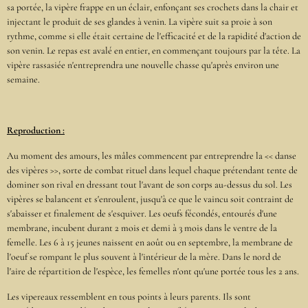
sa portée, la vipère frappe en un éclair, enfonçant ses crochets dans la chair et
injectant le produit de ses glandes à venin. La vipère suit sa proie à son
rythme, comme si elle était certaine de l'efficacité et de la rapidité d'action de
son venin. Le repas est avalé en entier, en commençant toujours par la tête. La
vipère rassasiée n'entreprendra une nouvelle chasse qu'après environ une
semaine.
Reproduction :
Au moment des amours, les mâles commencent par entreprendre la << danse
des vipères >>, sorte de combat rituel dans lequel chaque prétendant tente de
dominer son rival en dressant tout l'avant de son corps au-dessus du sol. Les
vipères se balancent et s'enroulent, jusqu'à ce que le vaincu soit contraint de
s'abaisser et finalement de s'esquiver. Les oeufs fécondés, entourés d'une
membrane, incubent durant 2 mois et demi à 3 mois dans le ventre de la
femelle. Les 6 à 15 jeunes naissent en août ou en septembre, la membrane de
l'oeuf se rompant le plus souvent à l'intérieur de la mère. Dans le nord de
l'aire de répartition de l'espèce, les femelles n'ont qu'une portée tous les 2 ans.
Les vipereaux ressemblent en tous points à leurs parents. Ils sont