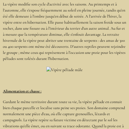
La vipère modifie son cycle d'activité avec les saisons. Au printemps et à
l'automne, elle s'expose fréquemment au soleil en pleine journée, tandis qu'en
été elle demeure à l'ombre jusqu'en début de soirée. A l'arrivée de l'hiver, la
vipère entre en hibernation. Elle passe habituellement la saison froide sous un
rocher, dans une fissure ou à l'intérieur du terrier d'un autre animal. Au fur et
à mesure que la température diminue, elle s'enfouit davantage. La retraite
hivernale de la vipère peut abriter une trentaine de serpents : des amas de 300
ou 400 serpents ont même été découverts. D'autres reptiles peuvent rejoindre
le groupe ; même ceux qui représentent à l'occasion une proie pour les vipères
péliades sont tolérés durant l'hibernation.
Alimentation et chasse :
Gardant le même territoire durant toute sa vie, la vipère péliade en connait
bien chaque parcelle et localise sans peine ses proies. Son domaine comprend
normalement une pièce d'eau, où elle capture grenouilles, lézards et
campagnols. La vipère repère sa future victime en détectant par le sol les
vibrations qu'elle émet, ou en suivant sa trace odorante. Quand la proie est à