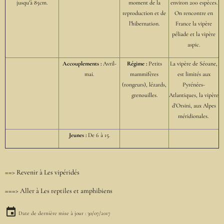
jusqu’à 85cm.
moment de la
environ 200 espèces.
reproduction et de
On rencontre en
l’hibernation.
France la vipère
péliade et la vipère
aspic.
Accouplements :
Avril-
Régime :
Petits
La vipère de Séoane,
mai.
mammifères
est limités aux
(rongeurs), lézards,
Pyrénées-
grenouilles.
Atlantiques, la vipère
d’Orsini, aux Alpes
méridionales.
Jeunes :
De 6 à 15.
==> Revenir à
Les vipéridés
===> Aller à
Les reptiles et amphibiens
Date de dernière mise à jour : 30/07/2017