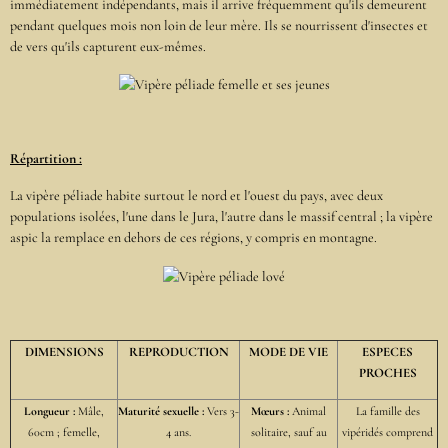
immédiatement indépendants, mais il arrive fréquemment qu'ils demeurent
pendant quelques mois non loin de leur mère. Ils se nourrissent d'insectes et
de vers qu'ils capturent eux-mêmes.
Répartition :
La vipère péliade habite surtout le nord et l'ouest du pays, avec deux
populations isolées, l'une dans le Jura, l'autre dans le massif central ; la vipère
aspic la remplace en dehors de ces régions, y compris en montagne.
DIMENSIONS
REPRODUCTION
MODE DE VIE
ESPECES
PROCHES
Longueur :
Mâle,
Maturité sexuelle :
Vers 3-
Mœurs :
Animal
La famille des
60cm ; femelle,
4 ans.
solitaire, sauf au
vipéridés comprend