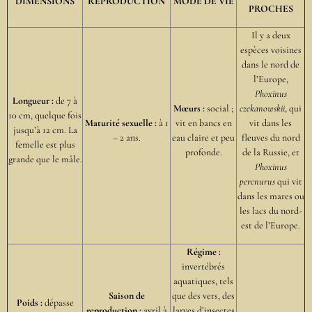
DIMENSIONS
REPRODUCTION
MODE DE VIE
PROCHES
Il y a deux
espèces voisines
dans le nord de
l’Europe,
Phoxinus
Longueur :
de 7 à
Mœurs :
social ;
czekanowskii
, qui
10 cm, quelque fois
Maturité sexuelle :
à 1
vit en bancs en
vit dans les
jusqu’à 12 cm. La
– 2 ans.
eau claire et peu
fleuves du nord
femelle est plus
profonde.
de la Russie, et
grande que le mâle.
Phoxinus
percnurus
qui vit
dans les mares ou
les lacs du nord-
est de l’Europe.
Régime :
invertébrés
aquatiques, tels
Saison de
que des vers, des
Poids :
dépasse
reproduction :
avril à
larves d’insectes