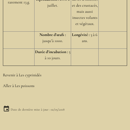
rarement 13 g.
juillet.
et des crustacés,
mais aussi
insectes volants
et végétaux.
Nombre d’œufs :
Longévité :
3 à 6
jusqu’à 1000.
ans.
Durée d’incubation :
5
à 10 jours.
Revenir à
Les cyprinidés
Aller à
Les poissons
Date de dernière mise à jour : 02/05/2018