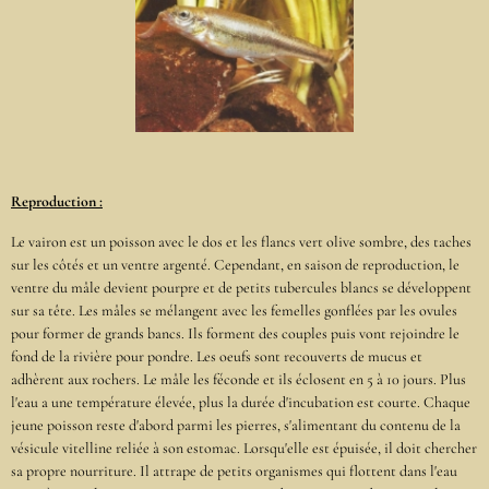
Reproduction :
Le vairon est un poisson avec le dos et les flancs vert olive sombre, des taches
sur les côtés et un ventre argenté. Cependant, en saison de reproduction, le
ventre du mâle devient pourpre et de petits tubercules blancs se développent
sur sa tête. Les mâles se mélangent avec les femelles gonflées par les ovules
pour former de grands bancs. Ils forment des couples puis vont rejoindre le
fond de la rivière pour pondre. Les oeufs sont recouverts de mucus et
adhèrent aux rochers. Le mâle les féconde et ils éclosent en 5 à 10 jours. Plus
l'eau a une température élevée, plus la durée d'incubation est courte. Chaque
jeune poisson reste d'abord parmi les pierres, s'alimentant du contenu de la
vésicule vitelline reliée à son estomac. Lorsqu'elle est épuisée, il doit chercher
sa propre nourriture. Il attrape de petits organismes qui flottent dans l'eau