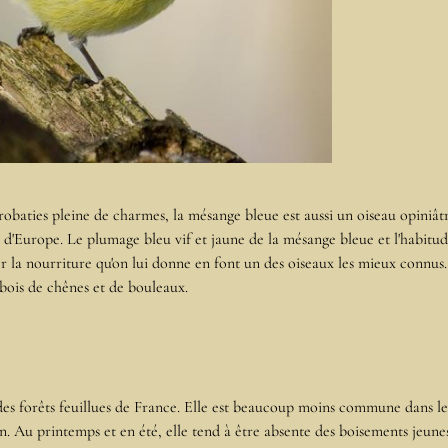
robaties pleine de charmes, la mésange bleue est aussi un oiseau opiniât
s d'Europe. Le plumage bleu vif et jaune de la mésange bleue et l'habitu
r la nourriture qu'on lui donne en font un des oiseaux les mieux connus.
 bois de chênes et de bouleaux.
des forêts feuillues de France. Elle est beaucoup moins commune dans le
n. Au printemps et en été, elle tend à être absente des boisements jeune