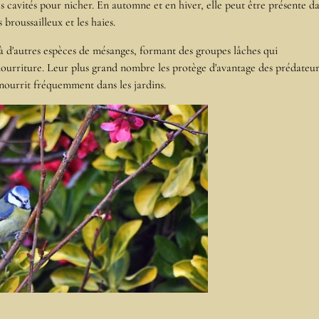
es cavités pour nicher. En automne et en hiver, elle peut être présente d
s broussailleux et les haies.
 à d'autres espèces de mésanges, formant des groupes lâches qui
nourriture. Leur plus grand nombre les protège d'avantage des prédateu
nourrit fréquemment dans les jardins.