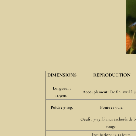
DIMENSIONS
REPRODUCTION
Longueur :
Accouplement :
De fin avril à j
11,5cm.
Poids :
9-10g.
Ponte :
1 ou 2.
Oeufs :
7-13 ; blancs tachetés de 
rouge.
Incubation :
13-14 jours.