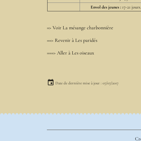
Envol des jeunes :
17-21 jours
=> Voir
La mésange charbonnière
==> Revenir à
Les paridés
===> Aller à
Les oiseaux
Date de dernière mise à jour : 07/07/2017
Cré