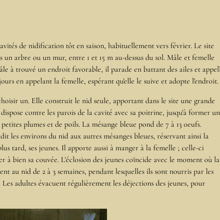
ités de nidification tôt en saison, habituellement vers février. Le site
ns un arbre ou un mur, entre 1 et 15 m au-dessus du sol. Mâle et femelle
le à trouvé un endroit favorable, il parade en battant des ailes et appel
ours en appelant la femelle, espérant qu'elle le suive et adopte l'endroit.
hoisir un. Elle construit le nid seule, apportant dans le site une grande
dispose contre les parois de la cavité avec sa poitrine, jusqu'à former u
e petites plumes et de poils. La mésange bleue pond de 7 à 13 oeufs.
dit les environs du nid aux autres mésanges bleues, réservant ainsi la
lus tard, ses jeunes. Il apporte aussi à manger à la femelle ; celle-ci
er à bien sa couvée. L'éclosion des jeunes coïncide avec le moment où la
ent au nid de 2 à 3 semaines, pendant lesquelles ils sont nourris par les
. Les adultes évacuent régulièrement les déjections des jeunes, pour