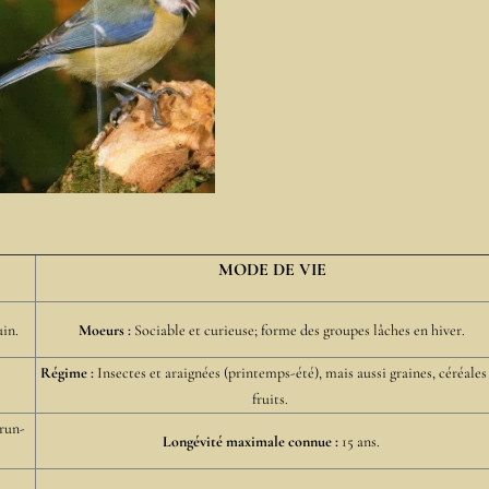
MODE DE VIE
uin.
Moeurs :
Sociable et curieuse; forme des groupes lâches en hiver.
Régime :
Insectes et araignées (printemps-été), mais aussi graines, céréales
fruits.
brun-
Longévité maximale connue :
15 ans.