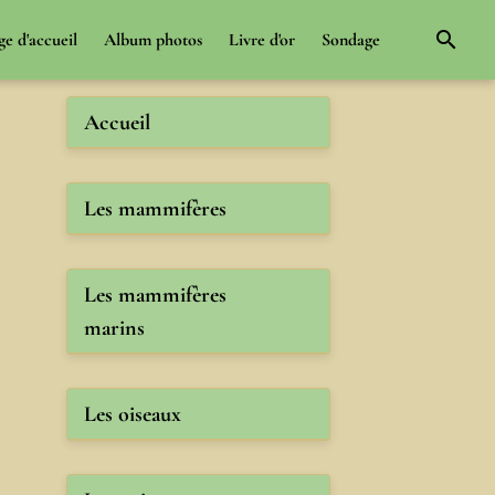
ge d'accueil
Album photos
Livre d'or
Sondage
Accueil
Les mammifères
Les mammifères
marins
Les oiseaux