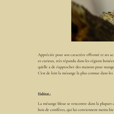
Appréciée pour son caractère effronté et ses ac
et curieux, très répandu dans les régions boisée
qu'elle a de s'approcher des maisons pour mange
C'est de loin la mésange la plus connue dans les
Habitat :
La mésange bleue se rencontre dans la plupart 
bois de conifères, qui lui conviennent moins bie