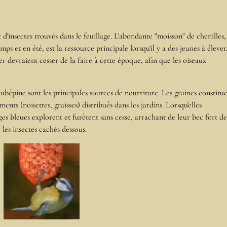
 d'insectes trouvés dans le feuillage. L'abondante "moisson" de chenilles,
mps et en été, est la ressource principale lorsqu'il y a des jeunes à élever
r devraient cesser de la faire à cette époque, afin que les oiseaux
aubépine sont les principales sources de nourriture. Les graines constitu
iments (noisettes, graisses) distribués dans les jardins. Lorsqu'elles
es bleues explorent et furètent sans cesse, arrachant de leur bec fort de
les insectes cachés dessous.