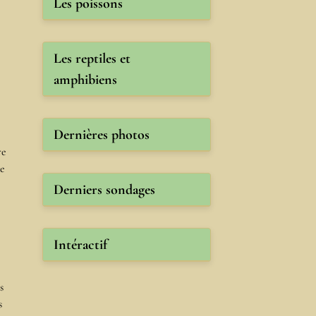
Les poissons
Les reptiles et
amphibiens
Dernières photos
re
de
Derniers sondages
Intéractif
s
s