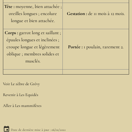
Tête :
moyenne, bien attachée ;
oreilles longues ; encolure
Gestation :
de 11 mois à 12 mois.
longue et bien attachée.
Corps :
garrot long et saillant ;
épaules longues et inclinées ;
croupe longue et légèrement
Portée :
1 poulain, rarement 2.
oblique ; membres solides et
musclés.
Voir
Le zèbre de Grévy
Revenir à
Les Equidés
Aller à
Les mammifères
Date de dernière mise à jour : 06/02/2022