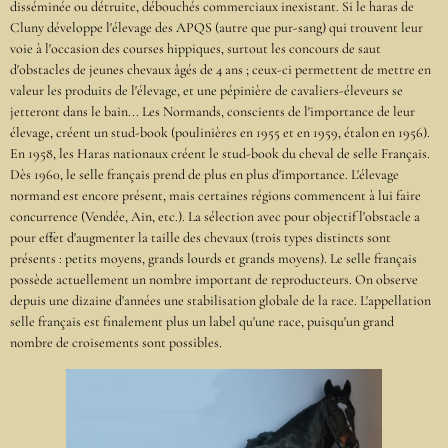
disséminée ou détruite, débouchés commerciaux inexistant. Si le haras de
Cluny développe l'élevage des APQS (autre que pur-sang) qui trouvent leur
voie à l'occasion des courses hippiques, surtout les concours de saut
d'obstacles de jeunes chevaux âgés de 4 ans ; ceux-ci permettent de mettre en
valeur les produits de l'élevage, et une pépinière de cavaliers-éleveurs se
jetteront dans le bain... Les Normands, conscients de l'importance de leur
élevage, créent un stud-book (poulinières en 1955 et en 1959, étalon en 1956).
En 1958, les Haras nationaux créent le stud-book du cheval de selle Français.
Dès 1960, le selle français prend de plus en plus d'importance. L'élevage
normand est encore présent, mais certaines régions commencent à lui faire
concurrence (Vendée, Ain, etc.). La sélection avec pour objectif l'obstacle a
pour effet d'augmenter la taille des chevaux (trois types distincts sont
présents : petits moyens, grands lourds et grands moyens). Le selle français
possède actuellement un nombre important de reproducteurs. On observe
depuis une dizaine d'années une stabilisation globale de la race. L'appellation
selle français est finalement plus un label qu'une race, puisqu'un grand
nombre de croisements sont possibles.