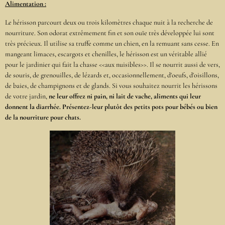
Alimentation :
Le hérisson parcourt deux ou trois kilomètres chaque nuit à la recherche de
nourriture. Son odorat extrêmement fin et son ouïe très développée lui sont
très précieux. Il utilise sa truffe comme un chien, en la remuant sans cesse. En
mangeant limaces, escargots et chenilles, le hérisson est un véritable allié
pour le jardinier qui fait la chasse <<aux nuisibles>>. Il se nourrit aussi de vers,
de souris, de grenouilles, de lézards et, occasionnellement, d'oeufs, d'oisillons,
de baies, de champignons et de glands. Si vous souhaitez nourrit les hérissons
de votre jardin,
ne leur offrez ni pain, ni lait de vache, aliments qui leur
donnent la diarrhée. Présentez-leur plutôt des petits pots pour bébés ou bien
de la nourriture pour chats.