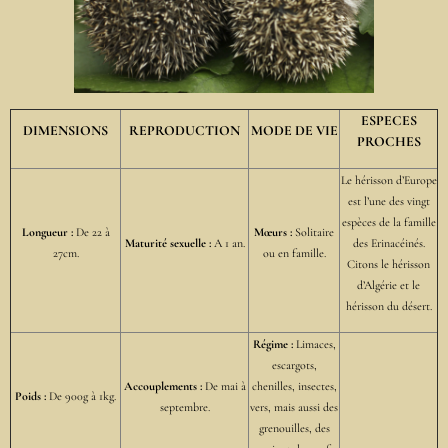
ESPECES
DIMENSIONS
REPRODUCTION
MODE DE VIE
PROCHES
Le hérisson d’Europe
est l’une des vingt
espèces de la famille
Longueur :
De 22 à
Mœurs :
Solitaire
Maturité sexuelle :
A 1 an.
des Erinacéinés.
27cm.
ou en famille.
Citons le hérisson
d’Algérie et le
hérisson du désert.
Régime :
Limaces,
escargots,
Accouplements :
De mai à
chenilles, insectes,
Poids :
De 900g à 1kg.
septembre.
vers, mais aussi des
grenouilles, des