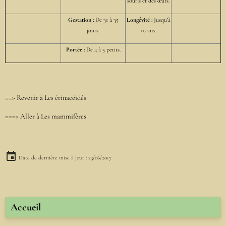
souris et des œufs.
Gestation :
De 31 à 35
Longévité :
Jusqu’à
jours.
10 ans.
Portée :
De 4 à 5 petits.
==> Revenir à
Les érinacéidés
===> Aller à
Les mammifères
Date de dernière mise à jour : 23/06/2017
Accueil