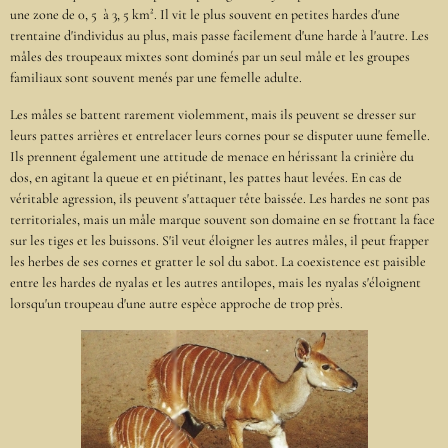
une zone de 0, 5 à 3, 5 km². Il vit le plus souvent en petites hardes d'une
trentaine d'individus au plus, mais passe facilement d'une harde à l'autre. Les
mâles des troupeaux mixtes sont dominés par un seul mâle et les groupes
familiaux sont souvent menés par une femelle adulte.
Les mâles se battent rarement violemment, mais ils peuvent se dresser sur
leurs pattes arrières et entrelacer leurs cornes pour se disputer uune femelle.
Ils prennent également une attitude de menace en hérissant la crinière du
dos, en agitant la queue et en piétinant, les pattes haut levées. En cas de
véritable agression, ils peuvent s'attaquer tête baissée. Les hardes ne sont pas
territoriales, mais un mâle marque souvent son domaine en se frottant la face
sur les tiges et les buissons. S'il veut éloigner les autres mâles, il peut frapper
les herbes de ses cornes et gratter le sol du sabot. La coexistence est paisible
entre les hardes de nyalas et les autres antilopes, mais les nyalas s'éloignent
lorsqu'un troupeau d'une autre espèce approche de trop près.