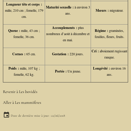
Longueur tête et corps :
Maturité sexuelle :
à environ 3
mâle, 210 cm ; femelle, 179
Mœurs :
migrateur.
ans.
cm.
Accouplements :
plus
Queue :
mâle, 43 cm ;
Régime :
graminées,
nombreux d’août à décembre et
femelle, 36 cm.
feuilles, fleurs, fruits.
en mai.
Cri :
aboiement rugissant
Cornes :
65 cm.
Gestation :
220 jours.
rauque.
Poids :
mâle, 107 kg ;
Longévité :
environ 16
Portée :
Un jeune.
femelle, 62 kg.
ans.
Revenir à
Les bovidés
Aller à
Les mammifères
Date de dernière mise à jour : 22/06/2018