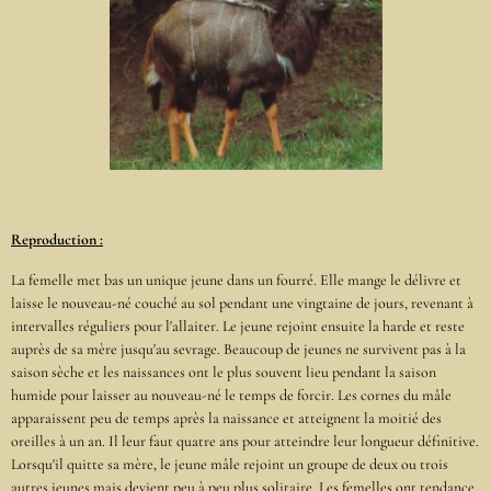
Reproduction :
La femelle met bas un unique jeune dans un fourré. Elle mange le délivre et
laisse le nouveau-né couché au sol pendant une vingtaine de jours, revenant à
intervalles réguliers pour l'allaiter. Le jeune rejoint ensuite la harde et reste
auprès de sa mère jusqu'au sevrage. Beaucoup de jeunes ne survivent pas à la
saison sèche et les naissances ont le plus souvent lieu pendant la saison
humide pour laisser au nouveau-né le temps de forcir. Les cornes du mâle
apparaissent peu de temps après la naissance et atteignent la moitié des
oreilles à un an. Il leur faut quatre ans pour atteindre leur longueur définitive.
Lorsqu'il quitte sa mère, le jeune mâle rejoint un groupe de deux ou trois
autres jeunes mais devient peu à peu plus solitaire. Les femelles ont tendance