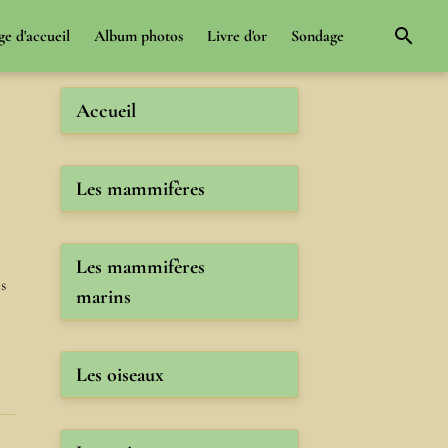
ge d'accueil
Album photos
Livre d'or
Sondage
Accueil
Les mammifères
Les mammifères
s
marins
Les oiseaux