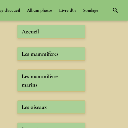
ge d'accueil
Album photos
Livre d'or
Sondage
Accueil
Les mammifères
Les mammifères
marins
Les oiseaux