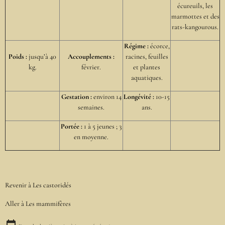
écureuils, les
marmottes et des
rats-kangourous.
Régime :
écorce,
Poids :
jusqu’à 40
Accouplements :
racines, feuilles
kg.
février.
et plantes
aquatiques.
Gestation :
environ 14
Longévité :
10-15
semaines.
ans.
Portée :
1 à 5 jeunes ; 3
en moyenne.
Revenir à
Les castoridés
Aller à
Les mammifères