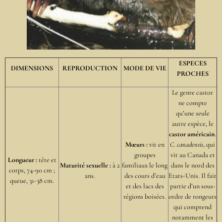
ESPECES
DIMENSIONS
REPRODUCTION
MODE DE VIE
PROCHES
Le genre castor
ne compte
qu’une seule
autre espèce, le
castor américain
.
Mœurs :
vit en
C. canadensis
, qui
groupes
vit au Canada et
Longueur :
tête et
Maturité sexuelle :
à 2
familiaux le long
dans le nord des
corps, 74-90 cm ;
ans.
des cours d’eau
Etats-Unis. Il fait
queue, 31-38 cm.
et des lacs des
partie d’un sous-
régions boisées.
ordre de rongeurs
qui comprend
notamment les